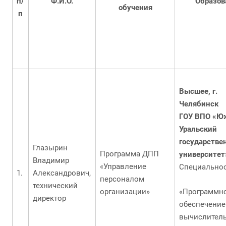
п/
Ф.И.О.
Образов
обучения
п
Высшее, г.
Челябинск
ГОУ ВПО «Ю
Уральский
государстве
Глазырин
Программа ДПП
университет
Владимир
«Управление
Специально
Александрович,
персоналом
технический
организации»
«Программн
директор
обеспечение
вычислител