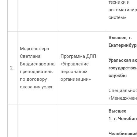
техники и
автоматизи
систем»
Высшее, г.
Екатеринбур
Моргенштерн
Светлана
Программа ДПП
Уральская а
Владиславовна,
«Управление
государстве
преподаватель
персоналом
службы
по договору
организации»
оказания услуг
Специально
«Менеджмен
Высшее
1. г. Челяби
Челябински