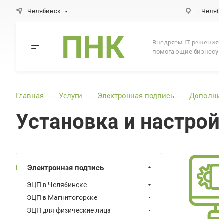
Челябинск
г. Челя
Внедряем IT-решения
помогающие бизнесу
Главная
Услуги
Электронная подпись
Дополни
—
—
—
Установка и настро
Электронная подпись
ЭЦП в Челябинске
ЭЦП в Магнитогорске
ЭЦП для физические лица