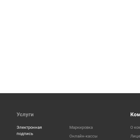
Услуги
Ко
Электронная
Маркировка
О ко
подпись
Онлайн-кассы
Лиц