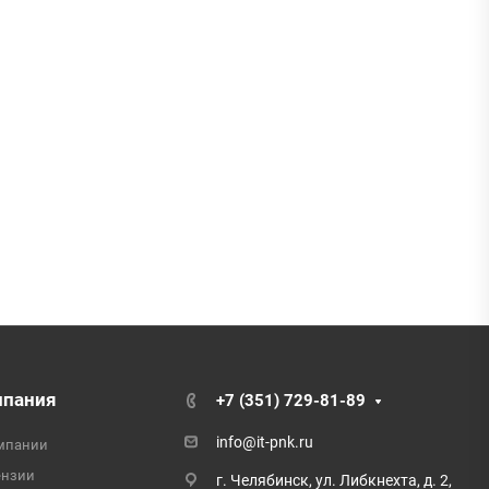
мпания
+7 (351) 729-81-89
info@it-pnk.ru
мпании
ензии
г. Челябинск, ул. Либкнехта, д. 2,