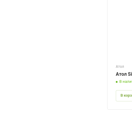
Атол
Атол S
В нал
В кор