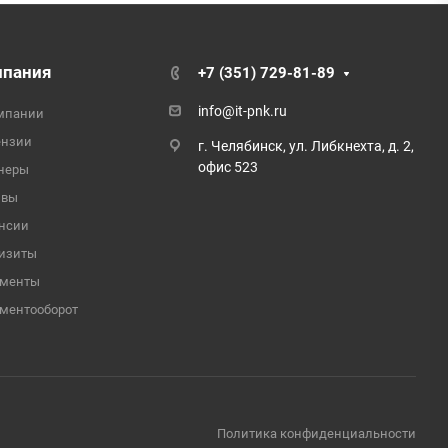
мпания
+7 (351) 729-81-89
info@it-pnk.ru
мпании
ензии
г. Челябинск, ул. Либкнехта, д. 2,
офис 523
неры
ывы
нсии
изиты
ументы
ментооборот
Политика конфиденциальности