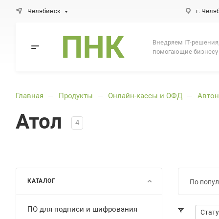
Челябинск
г. Челя
Внедряем IT-решения
помогающие бизнесу
Главная
Продукты
Онлайн-кассы и ОФД
Авто
—
—
—
Атол
4
КАТАЛОГ
По попул
ПО для подписи и шифрования
Стату