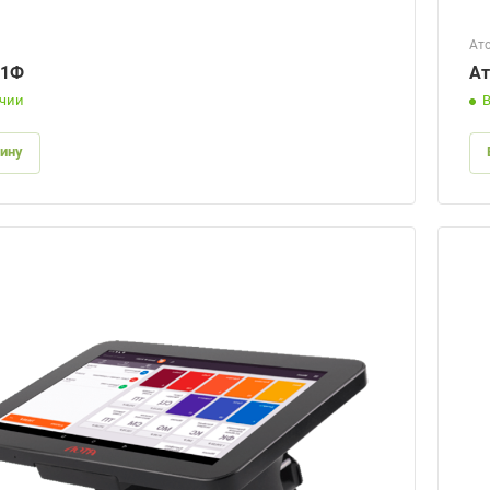
Ат
91Ф
Ат
ичии
зину