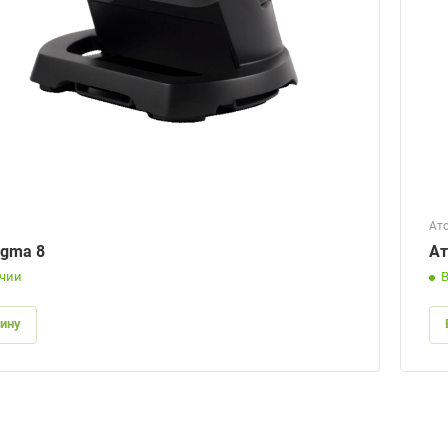
Ат
igma 8
Ат
ичии
зину