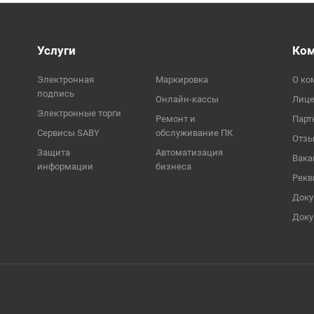
Услуги
Ко
Электронная
Маркировка
О ко
подпись
Онлайн-кассы
Лиц
Электронные торги
Ремонт и
Парт
Сервисы SABY
обслуживание ПК
Отз
Защита
Автоматизация
Вака
информации
бизнеса
Рекв
Док
Доку