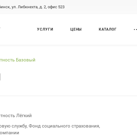
бинск, ул. Либкнехта, д. 2, офис 523
,
УСЛУГИ
ЦЕНЫ
КАТАЛОГ
ётность Базовый
й
тность Лёгкий
овую службу, Фонд социального страхования,
компании