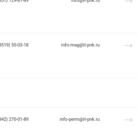
351) 729-81-89
info@it-pnk.ru
3519) 55-03-18
info-mag@it-pnk.ru
342) 270-01-89
info-perm@it-pnk.ru