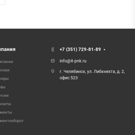
мпания
+7 (351) 729-81-89
info@it-pnk.ru
мпании
ензии
г. Челябинск, ул. Либкнехта, д. 2,
офис 523
неры
ывы
нсии
изиты
ументы
ментооборот