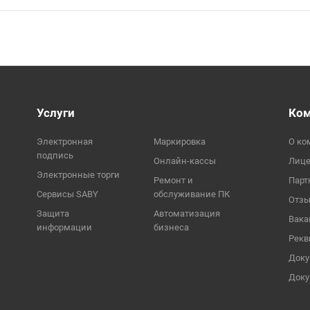
Услуги
Ко
Электронная
Маркировка
О ко
подпись
Онлайн-кассы
Лиц
Электронные торги
Ремонт и
Парт
Сервисы SABY
обслуживание ПК
Отз
Защита
Автоматизация
Вака
информации
бизнеса
Рекв
Док
Доку