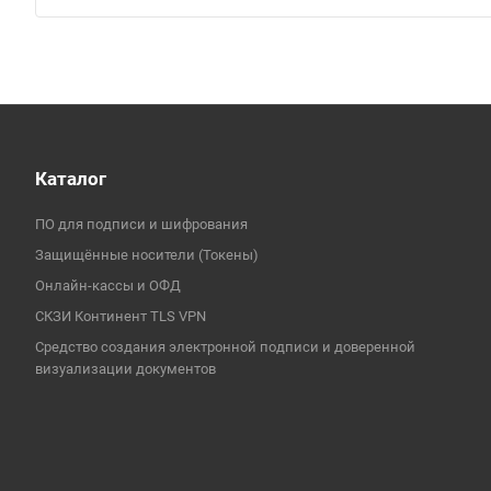
Каталог
ПО для подписи и шифрования
Защищённые носители (Токены)
Онлайн-кассы и ОФД
СКЗИ Континент TLS VPN
Средство создания электронной подписи и доверенной
визуализации документов