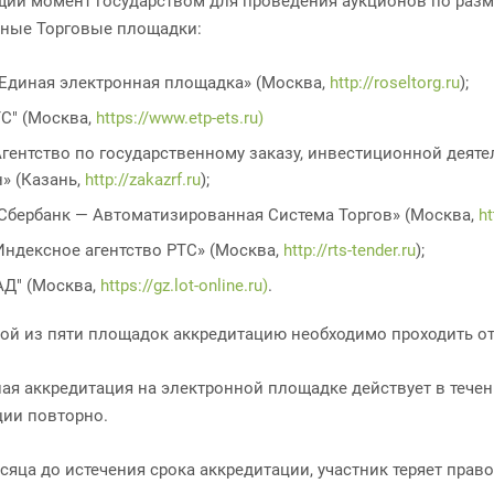
щий момент государством для проведения аукционов по раз
ные Торговые площадки:
Единая электронная площадка» (Москва,
http://roseltorg.ru
);
ТС" (Москва,
https://www.etp-ets.ru)
Агентство по государственному заказу, инвестиционной дея
н» (Казань,
http://zakazrf.ru
);
Сбербанк — Автоматизированная Система Торгов» (Москва,
ht
Индексное агентство РТС» (Москва,
http://rts-tender.ru
);
АД" (Москва,
https://gz.lot-online.ru)
.
ой из пяти площадок аккредитацию необходимо проходить от
ая аккредитация на электронной площадке действует в течени
ции повторно.
есяца до истечения срока аккредитации, участник теряет прав