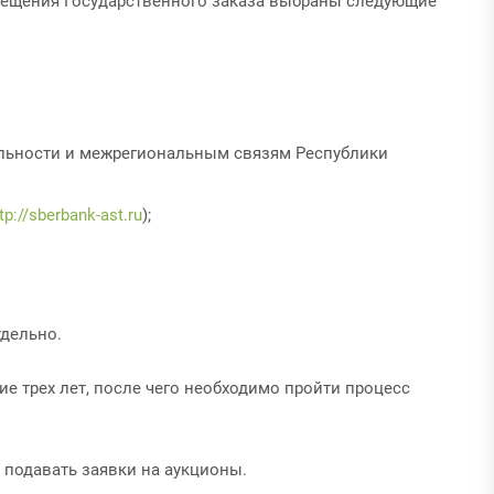
мещения Государственного заказа выбраны следующие
тельности и межрегиональным связям Республики
tp://sberbank-ast.ru
);
дельно.
е трех лет, после чего необходимо пройти процесс
о подавать заявки на аукционы.