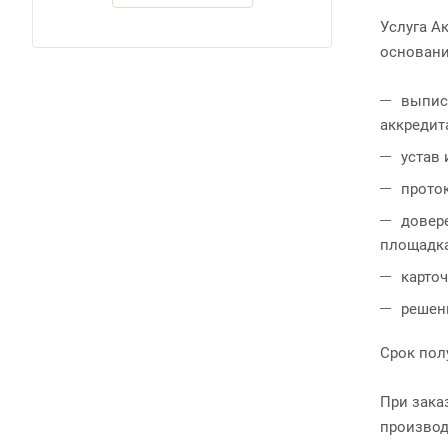
Услуга А
основани
выпис
аккредит
устав
прото
довер
площадка
карто
решен
Срок пол
При зака
производ