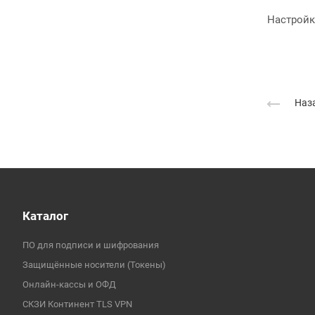
Настройк
Наза
Каталог
ПО для подписи и шифрования
Защищённые носители (Токены)
Онлайн-кассы и ОФД
СКЗИ Континент TLS VPN