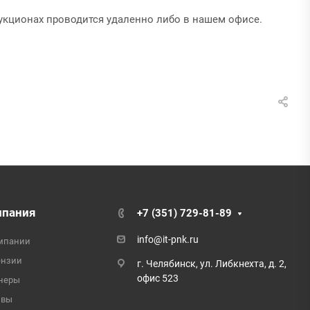
укционах проводится удаленно либо в нашем офисе.
мпания
+7 (351) 729-81-89
info@it-pnk.ru
мпании
ензии
г. Челябинск, ул. Либкнехта, д. 2,
офис 523
неры
ывы