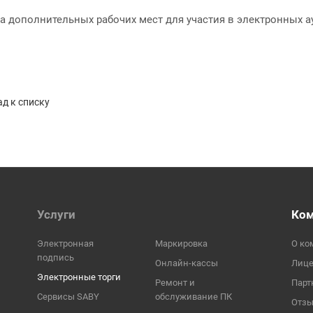
а дополнительных рабочих мест для участия в электронных а
д к списку
Услуги
Ко
Электронная
Маркировка
О ко
подпись
Онлайн-кассы
Лиц
Электронные торги
Ремонт и
Парт
Сервисы SABY
обслуживание ПК
Отз