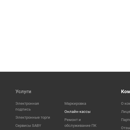
Услуги
Ко
Электронная
Маркировка
О ко
подпись
Онлайн-кассы
Лиц
Электронные торги
Ремонт и
Парт
Сервисы SABY
обслуживание ПК
Отз