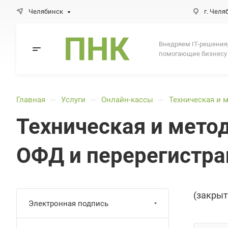
Челябинск
г. Челя
Внедряем IT-решения
помогающие бизнесу
Главная
Услуги
Онлайн-кассы
Техническая и 
—
—
—
Техническая и мето
ОФД и перерегистра
(закрыт
Электронная подпись