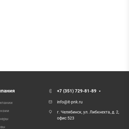
мпания
+7 (351) 729-81-89
info@it-pnk.ru
мпании
ензии
г. Челябинск, ул. Либкнехта, д. 2,
офис 523
неры
ывы